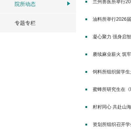
兰州兽医所举行20
院所动态
油料所举行2026
专题专栏
凝心聚力 强身启
赓续麻业薪火 筑牢
饲料所组织留学生
蜜蜂所研究生在《N
籽籽同心 共赴山
资划所组织召开学