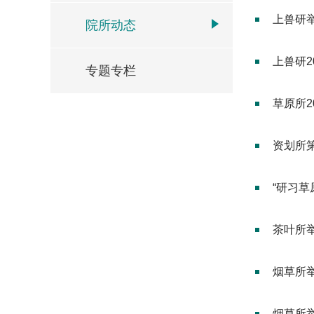
上兽研举
院所动态
上兽研
专题专栏
草原所2
资划所
“研习草
茶叶所举
烟草所举
烟草所举