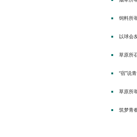
饲料所举
以球会
草原所
“宿”说
草原所举
筑梦青