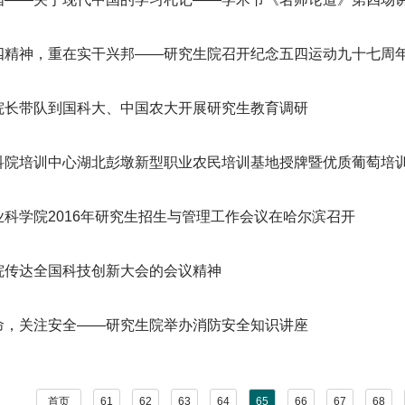
四精神，重在实干兴邦——研究生院召开纪念五四运动九十七周
院长带队到国科大、中国农大开展研究生教育调研
科院培训中心湖北彭墩新型职业农民培训基地授牌暨优质葡萄培训班
业科学院2016年研究生招生与管理工作会议在哈尔滨召开
院传达全国科技创新大会的会议精神
命，关注安全——研究生院举办消防安全知识讲座
首页
61
62
63
64
65
66
67
68