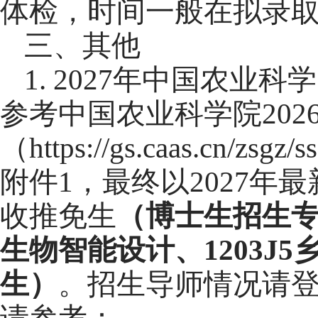
体检，时间一般在拟录
三、其他
1
.
202
7
年中国农业科学
参考中国农业科学院
202
（
https://gs.caas.cn/zsg
附件
1
，
最终以
2027
年最
收推
免生
（博士生招生
生物智能设计、
1203J5
生）
。招生导师情况请
请参考：