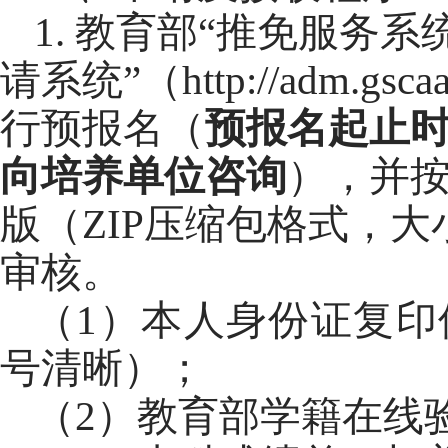
1
.
教育部
“推免服务系
请系统”（
http://adm.gsca
行
预报名（
预报名起止
向培养单位咨询
），并
版（
ZIP
压缩包格式，大
审核。
（
1
）
本人身份证
复印
号清晰）
；
（
2
）教育部学籍在线