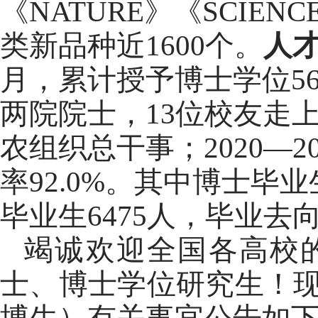
《
NATURE
》《
SCIENC
类新品种近
1600
个。
人
月，累计授予博士学位
5
两院院士，
1
3
位校友走
农组织总干事；
202
0
—
2
率
92.0%
。其中博士毕业
毕业生
6475
人，毕业去
竭诚欢迎全国各高校
士、博士学位研究生！
博生）有关事宜公告如