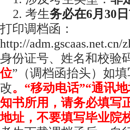
2.
考生
务必
在
6月30
日
打印调档函
：
http://adm.gscaas.net.cn
身份证号、姓名和校验
位
”（调档函抬头）如
改
。
“
移动电话
”
“
通讯地
知书所用，
请务必填写
地址，不要填写毕业院