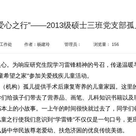
爱心之行”——2013级硕士三班党支部
工作处
作者：杨建玲
管理员：
浏览量：
156
心。为响应研究生院学习雷锋精神的号召，传递温暖与爱
童希望之家”参加关爱残疾儿童活动。
院（机构）孤儿提供手术后康复寄养的儿童家园。
这里
学们
给孩子们带
去
了
营养品、
画笔
、
儿科知识书籍以及
书本上的小故事。一上午的时间很快就过去了，同学们
童之行使我们意识到“学雷锋”不仅仅是一句口号，更
弘扬中华民族尊老爱幼、扶危济困的
优良
传统美德
。