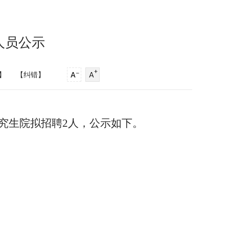
人员公示
】
【纠错】
究生院拟招聘2人，公示如下。