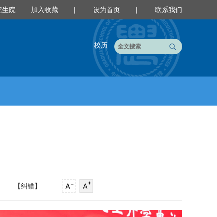
究生院
加入收藏
|
设为首页
|
联系我们
校历
】
【纠错】